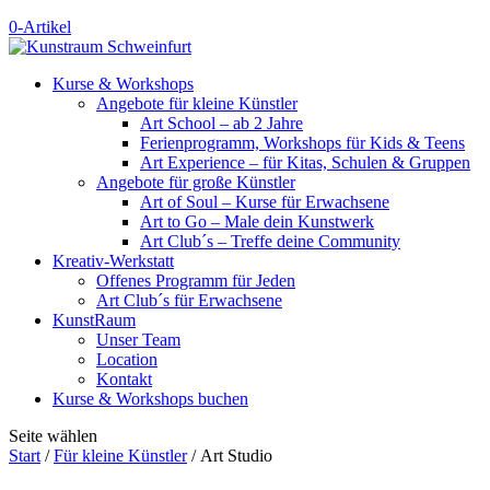
0-Artikel
Kurse & Workshops
Angebote für kleine Künstler
Art School – ab 2 Jahre
Ferienprogramm, Workshops für Kids & Teens
Art Experience – für Kitas, Schulen & Gruppen
Angebote für große Künstler
Art of Soul – Kurse für Erwachsene
Art to Go – Male dein Kunstwerk
Art Club´s – Treffe deine Community
Kreativ-Werkstatt
Offenes Programm für Jeden
Art Club´s für Erwachsene
KunstRaum
Unser Team
Location
Kontakt
Kurse & Workshops buchen
Seite wählen
Start
/
Für kleine Künstler
/ Art Studio