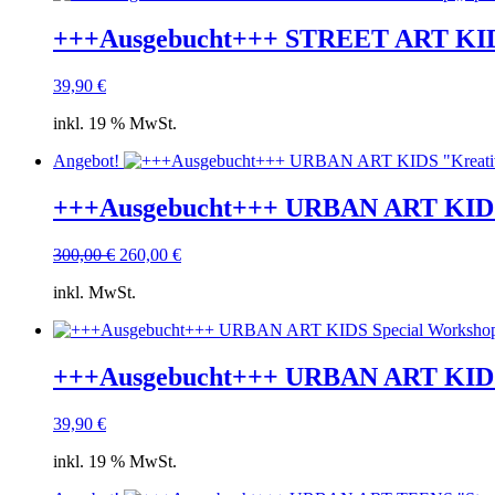
+++Ausgebucht+++ STREET ART KIDS!
39,90
€
inkl. 19 % MwSt.
Angebot!
+++Ausgebucht+++ URBAN ART KIDS „
Ursprünglicher
Aktueller
300,00
€
260,00
€
Preis
Preis
inkl. MwSt.
war:
ist:
300,00 €
260,00 €.
+++Ausgebucht+++ URBAN ART KIDS S
39,90
€
inkl. 19 % MwSt.