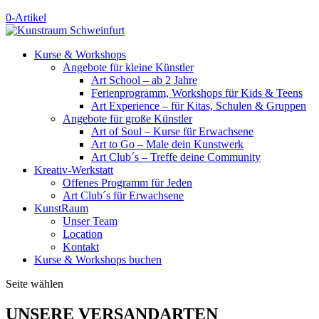
0-Artikel
Kurse & Workshops
Angebote für kleine Künstler
Art School – ab 2 Jahre
Ferienprogramm, Workshops für Kids & Teens
Art Experience – für Kitas, Schulen & Gruppen
Angebote für große Künstler
Art of Soul – Kurse für Erwachsene
Art to Go – Male dein Kunstwerk
Art Club´s – Treffe deine Community
Kreativ-Werkstatt
Offenes Programm für Jeden
Art Club´s für Erwachsene
KunstRaum
Unser Team
Location
Kontakt
Kurse & Workshops buchen
Seite wählen
UNSERE VERSANDARTEN